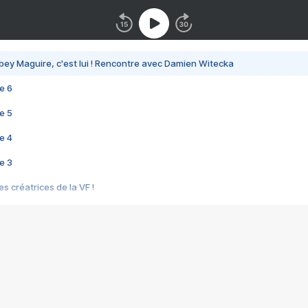
bey Maguire, c'est lui ! Rencontre avec Damien Witecka
e 6
e 5
e 4
e 3
s créatrices de la VF !
e 2
e 1
e Mektoub My Love arrive enfin ! Rencontre avec Shaïn Boumedine et Sal
i : après Toni en famille