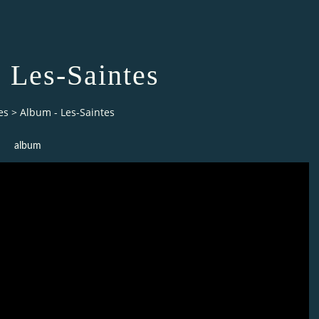
 Les-Saintes
es
>
Album - Les-Saintes
album