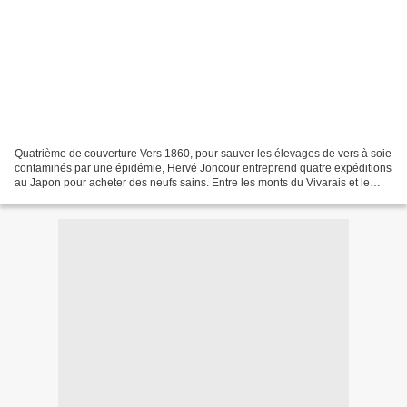
Quatrième de couverture Vers 1860, pour sauver les élevages de vers à soie
contaminés par une épidémie, Hervé Joncour entreprend quatre expéditions
au Japon pour acheter des neufs sains. Entre les monts du Vivarais et le
japon, c'est le choc de deux mondes,...