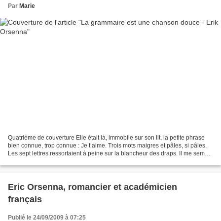
Par
Marie
Quatrième de couverture Elle était là, immobile sur son lit, la petite phrase
bien connue, trop connue : Je t’aime. Trois mots maigres et pâles, si pâles.
Les sept lettres ressortaient à peine sur la blancheur des draps. Il me sembla
qu’elle nous parlait...
Eric Orsenna, romancier et académicien
français
Publié le 24/09/2009 à 07:25