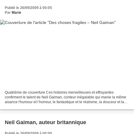
Publié le 26/09/2009 à 00:05
Par
Marie
Quatrième de couverture Ces histoires merveilleuses et effrayantes
confirment le talent de Neil Gaiman, conteur inégalable qui manie la même
aisance l'humour et l’horreur, le fantastique et le réalisme, la douceur et la
cruauté pour peindre avec délicatesse...
Neil Gaiman, auteur britannique
Publié le 26/09/2009 à 00:00