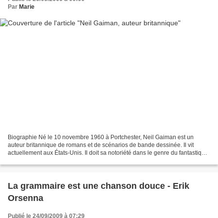
Par
Marie
Biographie Né le 10 novembre 1960 à Portchester, Neil Gaiman est un
auteur britannique de romans et de scénarios de bande dessinée. Il vit
actuellement aux États-Unis. Il doit sa notoriété dans le genre du fantastique
anglo-saxon grâce à sa série Sandman...
La grammaire est une chanson douce - Erik
Orsenna
Publié le 24/09/2009 à 07:29