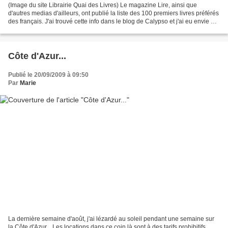
(Image du site Librairie Quai des Livres) Le magazine Lire, ainsi que
d'autres medias d'ailleurs, ont publié la liste des 100 premiers livres préférés
des français. J'ai trouvé cette info dans le blog de Calypso et j'ai eu envie de
voir si je suis une...
Côte d'Azur...
Publié le 20/09/2009 à 09:50
Par
Marie
La dernière semaine d'août, j'ai lézardé au soleil pendant une semaine sur
la Côte d'Azur... Les locations dans ce coin là sont à des tarifs prohibitifs