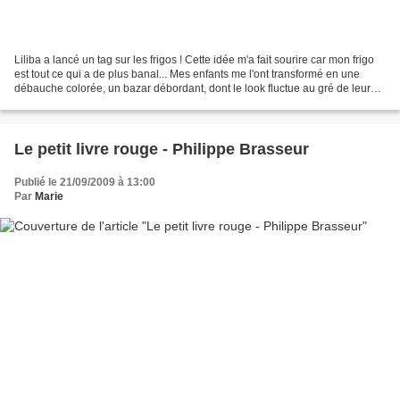
Liliba a lancé un tag sur les frigos ! Cette idée m'a fait sourire car mon frigo
est tout ce qui a de plus banal... Mes enfants me l'ont transformé en une
débauche colorée, un bazar débordant, dont le look fluctue au gré de leurs
humeurs. Entre l'entrée...
Le petit livre rouge - Philippe Brasseur
Publié le 21/09/2009 à 13:00
Par
Marie