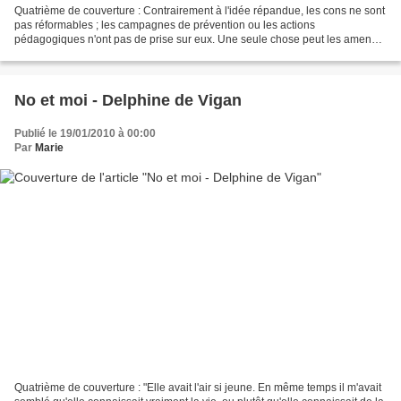
Quatrième de couverture : Contrairement à l'idée répandue, les cons ne sont
pas réformables ; les campagnes de prévention ou les actions
pédagogiques n'ont pas de prise sur eux. Une seule chose peut les amener
non pas à changer, mais du moins à se tenir...
No et moi - Delphine de Vigan
Publié le 19/01/2010 à 00:00
Par
Marie
Quatrième de couverture : "Elle avait l'air si jeune. En même temps il m'avait