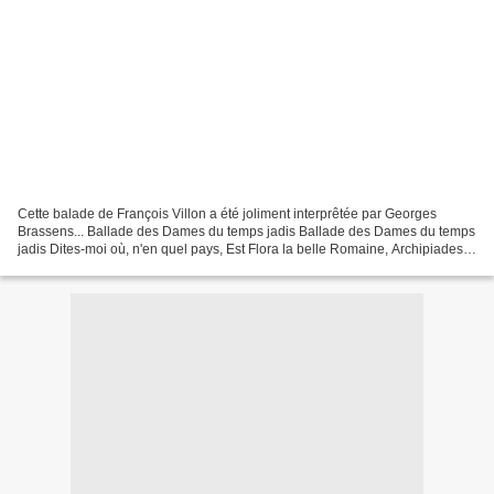
Cette balade de François Villon a été joliment interprêtée par Georges
Brassens... Ballade des Dames du temps jadis Ballade des Dames du temps
jadis Dites-moi où, n'en quel pays, Est Flora la belle Romaine, Archipiades,
ne Thaïs, Qui fut sa cousine germaine,...