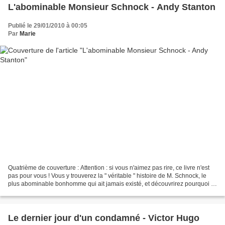
L'abominable Monsieur Schnock - Andy Stanton
Publié le 29/01/2010 à 00:05
Par
Marie
Quatrième de couverture : Attention : si vous n'aimez pas rire, ce livre n'est
pas pour vous ! Vous y trouverez la " véritable " histoire de M. Schnock, le
plus abominable bonhomme qui ait jamais existé, et découvrirez pourquoi il
veut absolument se débarrasser...
Le dernier jour d'un condamné - Victor Hugo