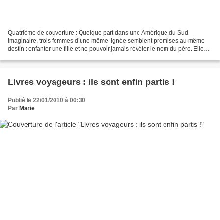
Quatrième de couverture : Quelque part dans une Amérique du Sud
imaginaire, trois femmes d’une même lignée semblent promises au même
destin : enfanter une fille et ne pouvoir jamais révéler le nom du père. Elles
se nomment Rose, Violette et Vera Candida....
Livres voyageurs : ils sont enfin partis !
Publié le 22/01/2010 à 00:30
Par
Marie