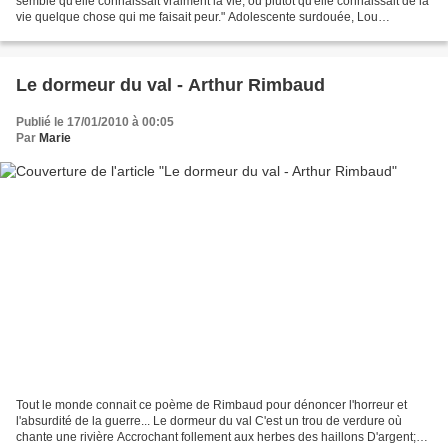
semblé qu'elle connaissait vraiment la vie, ou plutôt qu'elle connaissait de la
vie quelque chose qui me faisait peur." Adolescente surdouée, Lou
Bertignac rêve d'amour, observe...
Le dormeur du val - Arthur Rimbaud
Publié le 17/01/2010 à 00:05
Par
Marie
Tout le monde connait ce poème de Rimbaud pour dénoncer l'horreur et
l'absurdité de la guerre... Le dormeur du val C'est un trou de verdure où
chante une rivière Accrochant follement aux herbes des haillons D'argent;