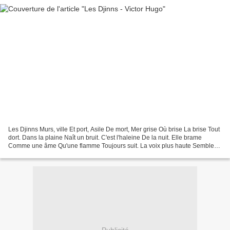
Les Djinns Murs, ville Et port, Asile De mort, Mer grise Où brise La brise Tout
dort. Dans la plaine Naît un bruit. C'est l'haleine De la nuit. Elle brame
Comme une âme Qu'une flamme Toujours suit. La voix plus haute Semble
un grelot. D'un nain qui saute...