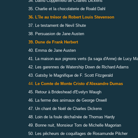
34. David Copperfield de Charles Dickens
35. Charlie et la chocolaterie de Roald Dahl
36. L'île au trésor de Robert Louis Stevenson
37. Le testament de Nevil Shute
38. Persuasion de Jane Austen
39. Dune de Frank Herbert
40. Emma de Jane Austen
41. La maison aux pignons verts (la saga d'Anne) de Lucy 
42. Les garennes de Watership Down de Richard Adams
43. Gatsby le Magnifique de F. Scott Fitzgerald
44.
Le Comte de Monte Cristo d'Alexandre Dumas
45. Retour à Brideshead d'Evelyn Waugh
46. La ferme des animaux de George Orwell
47. Un chant de Noël de Charles Dickens
48. Loin de la foule déchaînée de Thomas Hardy
49. Bonne nuit, Monsieur Tom de Michelle Magorian
50. Les pêcheurs de coquillages de Rosamunde Pilcher