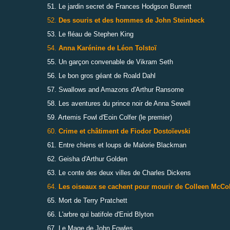
51. Le jardin secret de Frances Hodgson Burnett
52.
Des souris et des hommes de John Steinbeck
53. Le fléau de Stephen King
54.
Anna Karénine de Léon Tolstoï
55. Un garçon convenable de Vikram Seth
56. Le bon gros géant de Roald Dahl
57. Swallows and Amazons d'Arthur Ransome
58. Les aventures du prince noir de Anna Sewell
59. Artemis Fowl d'Eoin Colfer (le premier)
60.
Crime et châtiment de Fiodor Dostoïevski
61. Entre chiens et loups de Malorie Blackman
62. Geisha d'Arthur Golden
63. Le conte des deux villes de Charles Dickens
64.
Les oiseaux se cachent pour mourir de Colleen McCo
65. Mort de Terry Pratchett
66. L'arbre qui batifole d'Enid Blyton
67. Le Mage de John Fowles