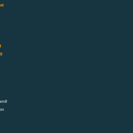
tt
g
ng
rroll
son