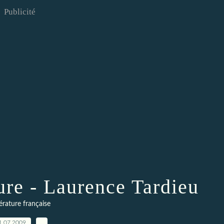
Publicité
ure - Laurence Tardieu
térature française
1.07.2009
…