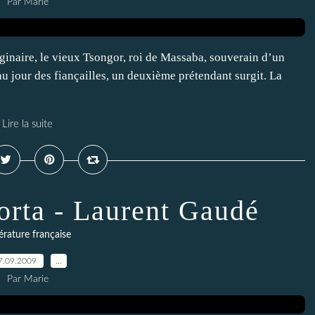
Par Marie
inaire, le vieux Tsongor, roi de Massaba, souverain d’un
au jour des fiançailles, un deuxième prétendant surgit. La
Lire la suite
corta - Laurent Gaudé
térature française
7.09.2009
…
Par Marie