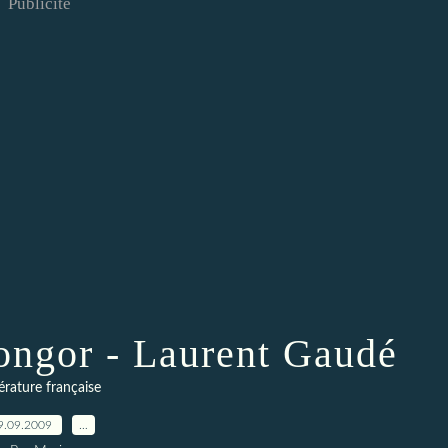
Publicité
songor - Laurent Gaudé
térature française
9.09.2009
…