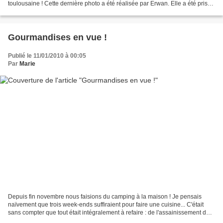
toulousaine ! Cette dernière photo a été réalisée par Erwan. Elle a été prise
de la fenêtre de notre maison......
Gourmandises en vue !
Publié le 11/01/2010 à 00:05
Par
Marie
Depuis fin novembre nous faisions du camping à la maison ! Je pensais
naïvement que trois week-ends suffiraient pour faire une cuisine... C'était
sans compter que tout était intégralement à refaire : de l'assainissement des
murs au montage des meubles,...