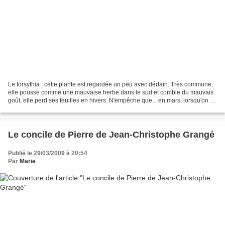
Le forsythia : cette plante est regardée un peu avec dédain. Très commune,
elle pousse comme une mauvaise herbe dans le sud et comble du mauvais
goût, elle perd ses feuilles en hivers. N'empêche que... en mars, lorsqu'on se
prend à rêver de soleil et...
Le concile de Pierre de Jean-Christophe Grangé
Publié le 29/03/2009 à 20:54
Par
Marie