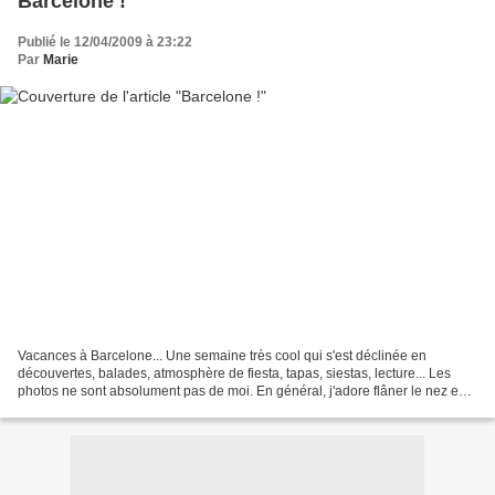
Barcelone !
Publié le 12/04/2009 à 23:22
Par
Marie
Vacances à Barcelone... Une semaine très cool qui s'est déclinée en
découvertes, balades, atmosphère de fiesta, tapas, siestas, lecture... Les
photos ne sont absolument pas de moi. En général, j'adore flâner le nez en
l'air, une môme accrochée dans chaque...