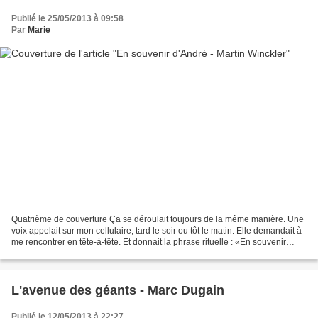
Publié le 25/05/2013 à 09:58
Par
Marie
Quatrième de couverture Ça se déroulait toujours de la même manière. Une
voix appelait sur mon cellulaire, tard le soir ou tôt le matin. Elle demandait à
me rencontrer en tête-à-tête. Et donnait la phrase rituelle : «En souvenir
d'André.» Je me rendais...
L'avenue des géants - Marc Dugain
Publié le 12/05/2013 à 22:27