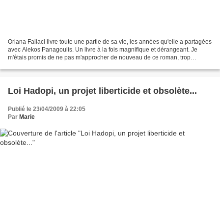
Oriana Fallaci livre toute une partie de sa vie, les années qu'elle a partagées
avec Alekos Panagoulis. Un livre à la fois magnifique et dérangeant. Je
m'étais promis de ne pas m'approcher de nouveau de ce roman, trop
éprouvant pour moi ! Et puis, la...
Loi Hadopi, un projet liberticide et obsolète...
Publié le 23/04/2009 à 22:05
Par
Marie