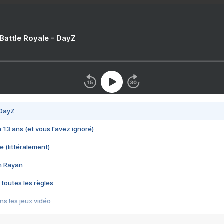
 Battle Royale - DayZ
 DayZ
 a 13 ans (et vous l'avez ignoré)
e (littéralement)
im Rayan
 toutes les règles
s les jeux vidéo
us choquant de Rockstar ? - Le scandale BULLY