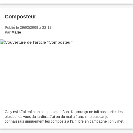
suicider, il n’a de cesse de...
Composteur
Publié le 29/03/2009 à 22:17
Par
Marie
Ca y est ! J'ai enfin un composteur ! Bon d'accord ça ne fait pas partie des
plus belles vues du jardin... J'ai eu du mal à franchir le pas car je
connaissais uniquement les composts à l'air libre en campagne : on y met
souvent tout et n'importe quoi,...