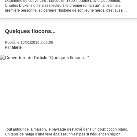
Quatrième de couverture : Lorsqu'en 1850 il publie David Copperfield,
Charles Dickens offre à ses lecteurs le premier roman qu'il ait écrit àla
première personne, et, derrière l'histoire de son jeune héros, c'est aussi
parfois la sienne qu'on peut lire....
Quelques flocons...
Publié le 10/01/2010 à 00:08
Par
Marie
Tout autour de la maison, le paysage s'est lové dans un doux cocon blanc.
Un tapis de neige d'une telle épaisseur n'est pas si fréquent en région