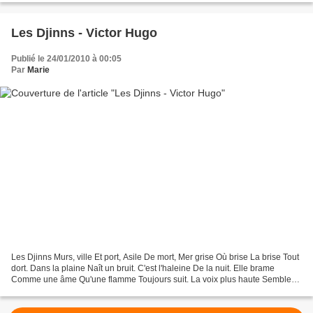
Les Djinns - Victor Hugo
Publié le 24/01/2010 à 00:05
Par
Marie
Les Djinns Murs, ville Et port, Asile De mort, Mer grise Où brise La brise Tout
dort. Dans la plaine Naît un bruit. C'est l'haleine De la nuit. Elle brame
Comme une âme Qu'une flamme Toujours suit. La voix plus haute Semble
un grelot. D'un nain qui saute...