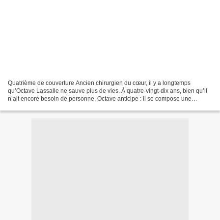
Quatrième de couverture Ancien chirurgien du cœur, il y a longtemps
qu’Octave Lassalle ne sauve plus de vies. À quatre-vingt-dix ans, bien qu’il
n’ait encore besoin de personne, Octave anticipe : il se compose une
“équipe”. Comme autour d’une table d’opération...