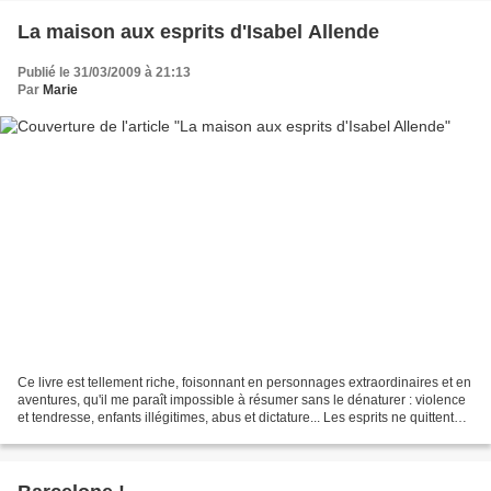
La maison aux esprits d'Isabel Allende
Publié le 31/03/2009 à 21:13
Par
Marie
Ce livre est tellement riche, foisonnant en personnages extraordinaires et en
aventures, qu'il me paraît impossible à résumer sans le dénaturer : violence
et tendresse, enfants illégitimes, abus et dictature... Les esprits ne quittent
jamais le décors...