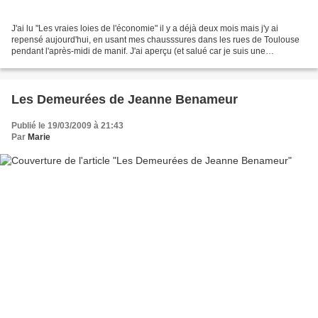
J'ai lu "Les vraies loies de l'économie" il y a déjà deux mois mais j'y ai
repensé aujourd'hui, en usant mes chausssures dans les rues de Toulouse
pendant l'après-midi de manif. J'ai aperçu (et salué car je suis une
supportrice inconditionnelle) parmi...
Les Demeurées de Jeanne Benameur
Publié le 19/03/2009 à 21:43
Par
Marie