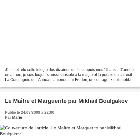
J'ai lu et relu cette trilogie des dizaines de fois depuis mes 15 ans... D'année
en année, je suis toujours aussi sensible à la magie et la poésie de ce récit.
La Compagnie de l'Anneau, amenée par Frodon, un courageux petit hobbit,
s'oppose de toutes...
Le Maître et Marguerite par Mikhaïl Boulgakov
Publié le 24/03/2009 à 22:00
Par
Marie