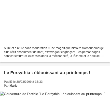
A lire et à relire sans modération ! Une magnifique histoire d'amour émerge
d'un récit absolument délirant, extravagant et grinçant. Les personnages
sont caricaturaux, excessifs dans la méchanceté, la lâcheté et le ridicule. Ce
livre est un pamphlet contre...
Le Forsythia : éblouissant au printemps !
Publié le 28/03/2009 à 15:33
Par
Marie