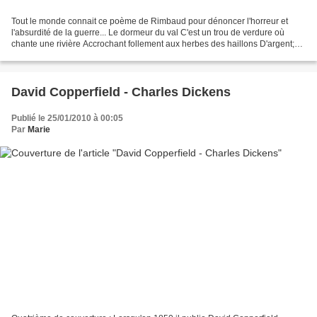
Tout le monde connait ce poème de Rimbaud pour dénoncer l'horreur et
l'absurdité de la guerre... Le dormeur du val C'est un trou de verdure où
chante une rivière Accrochant follement aux herbes des haillons D'argent;
où le soleil de la montagne fière,...
David Copperfield - Charles Dickens
Publié le 25/01/2010 à 00:05
Par
Marie